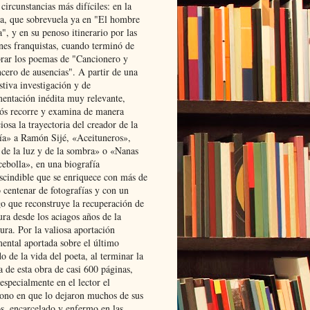
 circunstancias más difíciles: en la
ta, que sobrevuela ya en "El hombre
", y en su penoso itinerario por las
ones franquistas, cuando terminó de
rar los poemas de "Cancionero y
cero de ausencias". A partir de una
stiva investigación y de
entación inédita muy relevante,
s recorre y examina de manera
osa la trayectoria del creador de la
ía» a Ramón Sijé, «Aceituneros»,
 de la luz y de la sombra» o «Nanas
cebolla», en una biografía
scindible que se enriquece con más de
 centenar de fotografías y con un
go que reconstruye la recuperación de
ura desde los aciagos años de la
ura. Por la valiosa aportación
ental aportada sobre el último
o de la vida del poeta, al terminar la
a de esta obra de casi 600 páginas,
especialmente en el lector el
ono en que lo dejaron muchos de sus
s, encarcelado y enfermo en las