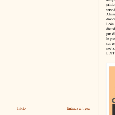
prisio
especi
Almar
dióce
León 
dicta
por é
le pro
sus es
poeta.
EDIT
Inicio
Entrada antigua