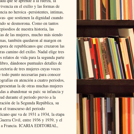
ada que se aprende a la fuerza, la
ivencia en el exilio y las formas de
encia no heroica -persistentes, intimas,
ivas- que sostienen la dignidad cuando
ndo se desmorona. Como en tantos
episodios de nuestra historia, las
rias de las mujeres, mucho más siendo
mas, también quedaron al margen en
spora de republicanos que cruzaron las
ras camino del exilio. Nadal elige tres
s relatos de vida para la segunda parte
libro, dándonos puntuales detalles de
yectoria de tres mujeres cuyas voces
e todo punto necesarias para conocer
ografías en atención a cuatro periodos,
epresentan la de otras muchas mujeres
das a abandonar su país: su infancia y
ud durante el periodo previo a la
uración de la Segunda República, su
n el transcurso del periodo
licano que va de 1931 a 1934, la etapa
Guerra Civil, entre 1936 y 1939, y el
 a Francia. ICARIA EDITORIAL,