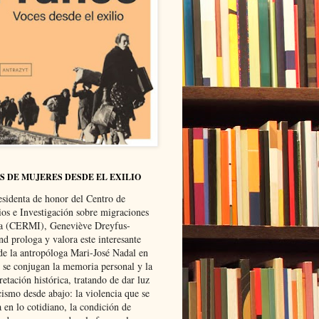
S DE MUJERES DESDE EL EXILIO
esidenta de honor del Centro de
ios e Investigación sobre migraciones
ca (CERMI), Geneviève Dreyfus-
d prologa y valora este interesante
 de la antropóloga Mari-José Nadal en
e se conjugan la memoria personal y la
retación histórica, tratando de dar luz
cismo desde abajo: la violencia que se
a en lo cotidiano, la condición de