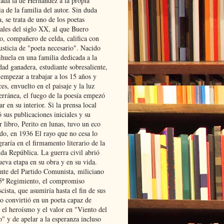
lada la de Hernández a la propia
ia de la familia del autor. Sin duda
, se trata de uno de los poetas
iales del siglo XX, al que Buero
o, compañero de celda, califica con
usticia de "poeta necesario". Nacido
ihuela en una familia dedicada a la
dad ganadera, estudiante sobresaliente,
 empezar a trabajar a los 15 años y
es, envuelto en el paisaje y la luz
erránea, el fuego de la poesía empezó
ar en su interior. Si la prensa local
 sus publicaciones iniciales y su
 libro, Perito en lunas, tuvo un eco
ado, en 1936 El rayo que no cesa lo
raría en el firmamento literario de la
da República. La guerra civil abrió
ueva etapa en su obra y en su vida.
ante del Partido Comunista, miliciano
 5º Regimiento, el compromiso
scista, que asumiría hasta el fin de sus
lo convirtió en un poeta capaz de
 el heroísmo y el valor en "Viento del
" y de apelar a la esperanza incluso