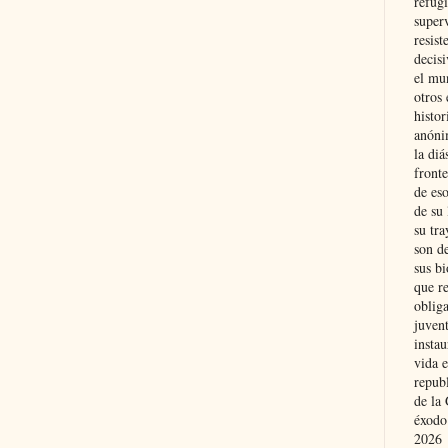
refugi
superv
resist
decis
el mu
otros 
histo
anóni
la diá
fronte
de eso
de su 
su tra
son d
sus bi
que r
obliga
juvent
insta
vida e
repub
de la 
éxodo
2026