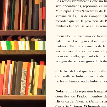
Los restos identificados que no 
sido encontrados, reposarán en u
Municipal. Otras 9 víctimas de la
semana en Aguilar de Campoo. Qued
recordar que en la provincia de P
militares felones, salvo en las zon
Recuerdo que hace más de treinta 
palentinas, los lugares donde pe
barbarie. Fue en los inicios de la
sus vecinos les vieran con el p
memoria oculta, que tanto tiempo 
si algún día se conseguirá del tod
Si la luz del sol que hace brill
Carcavilla se hubiera encendido m
no ha reclamado nadie hubieran enc
Nota:
Sobre la represión franquis
González de Prado, miembro de
Desaparecid
Histórica de Palencia,
Cea y Esla (julio 1936-noviemb