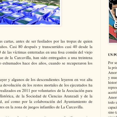
s cartas, antes de ser fusilados por las tropas de quien
ños. Casi 80 después y transcurridos casi 40 desde la
0 de las víctimas enterradas en una fosa común del viejo
UN P
e de la Carcavilla, han sido entregados a una treintena
Por s
do exhumados hace dos años, cuando se recuperaron los
la pri
Amoró
y muer
eayer y algunos de los descendientes leyeron en voz alta
histo
 La devolución de los restos mortales de los ejecutados ha
repre
s realizados en 2011 por voluntarios de la Asociación para
acertó
istórica, de la Sociedad de Ciencias Aranzadi y de la
Amoró
, así como por la colaboración del Ayuntamiento de
todo u
res en la zona de juegos infantiles de La Carcavilla.
capaci
sino t