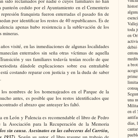
vincu
han sido reclamados por nadie o cuyos familiares no han
histor
n panteón cedido por el Ayuntamiento en el Cementerio
alguna
 represión franquista fueron enterradas el pasado fin de
esenc
an por identificar los restos de 40 republicanos. Es de
Vallej
alencia apenas hubo resistencia a la sublevación de los
toda j
as mineras.
en Or
activi
años visité, en las inmediaciones de algunas localidades
debió
rmanecían enterrados sin seña otras víctimas de aquella
entonc
medit
 Transición y sus familiares todavía tenían recelo de que
a brot
eriodista dándole explicaciones sobre esa entrañable
acogió
está costando reparar con justicia y en la duda de saber
primer
o.
limit
consag
ar los nombres de los homenajeados en el Parque de la
Segun
ucho antes, es posible que los restos identificados que
una n
ontrado el abrazo que anteayer les faltó.
Milit
en el
ta en León y Palencia es recomendable el libro
de Pedro
antifa
días, 
 la Asociación para la Recuperación de la Memoria
cantar
os sin causa. Asesinatos en las cabeceras del Carrión,
pueblo
re 1937)
. Según su autor, el libro resume un trabajo de