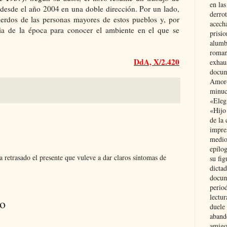
en las
 desde el año 2004 en una doble dirección. Por un lado,
derro
erdos de las personas mayores de estos pueblos y, por
acecha
ria de la época para conocer el ambiente en el que se
prisi
alumb
roman
DdA, X/2.420
exhau
docum
Amoró
minuci
«Eleg
«Hijo
de la 
impre
medio
epílo
a retrasado el presente que vuleve a dar claros síntomas de
su fig
dictad
docum
period
lectur
io
duele 
aband
amigo