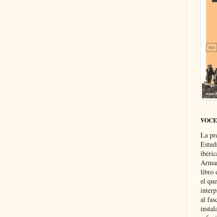
VOCE
La pr
Estud
ibéri
Arman
libro
el qu
interp
al fas
instal