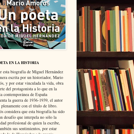
OETA EN LA HISTORIA
er esta biografía de Miguel Hernández
mera escrita por un historiador, Mario
s, y por estar vinculada la vida, obra
te del protagonista a lo que en la
ria contemporánea de España
senta la guerra de 1936-1939, el autor
 plenamente con el título de libro.
s considera que esta biografía ha sido
n desafío que interpela no sólo la
dad profesional de quien la escribe,
ambién sus sentimientos, por estar