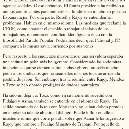
agentes sociales. O eso creíamos. El futuro presidente ha recibido a
ambos contrincantes para animarlos a fundirse en un abrazo por una
España mejor. Por una parte, Rosell y Rajoy se entienden sin
problemas. Hablan en el mismo idioma. Las medidas que reclama la
CEOE, como abaratar el despido o rebajar el salario de los
trabajadores, no entran en conflicto ideológico o ético con la
filosofía del Partido Popular. Podríamos decir que, Patronal y PP,
comparten la misma savia corriendo por sus venas.
Pero respecto a los sindicatos mayoritarios, una servidora esperaba
una actitud un pelín más beligerante. Considerando las sodomitas
intenciones que se ciernen sobre la clase obrera, no sería mucho
pedir a los sindicatos que no sean ellos mismos los que arrojen la
pastilla de jabón. Sin embargo, tras la reunión éntre Rajoy, Méndez
y Toxo se han obrado prodigios de dudosa naturaleza.
Ha sido un déjà vu. Toxo, como en su momento sucedió con
Fidalgo y Aznar, también se entiende en el idioma de Rajoy. Ha
salido encantado de la reu con Mariano y no le han dolido prendas
en elogiar su talante abierto al diálogo. Puede influir en ello el
insistente rumor que corre por ahí sobre que Aznar le ha sugerido a
Rajoy que nombre a Fidalgo Ministro de Trabajo. Por aquello de