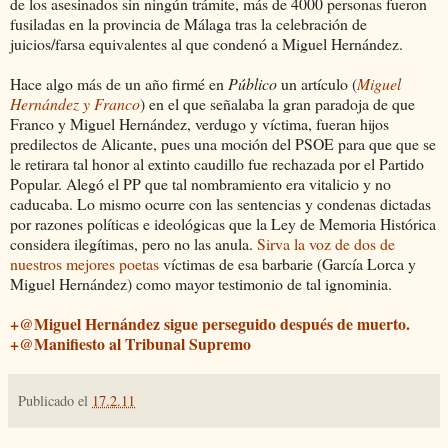
de los asesinados sin ningún trámite, más de 4000 personas fueron
fusiladas en la provincia de Málaga tras la celebración de
juicios/farsa equivalentes al que condenó a Miguel Hernández.
Hace algo más de un año firmé en
Público
un artículo (
Miguel
Hernández y Franco
) en el que señalaba la gran paradoja de que
Franco y Miguel Hernández, verdugo y víctima, fueran hijos
predilectos de Alicante, pues una moción del PSOE para que que se
le retirara tal honor al extinto caudillo fue rechazada por el Partido
Popular. Alegó el PP que tal nombramiento era vitalicio y no
caducaba. Lo mismo ocurre con las sentencias y condenas dictadas
por razones políticas e ideológicas que la Ley de Memoria Histórica
considera ilegítimas, pero no las anula.
Sirva la voz de dos de
nuestros mejores poetas
víctimas de esa barbarie (García Lorca y
Miguel Hernández) como mayor testimonio de tal ignominia.
+@Miguel Hernández sigue perseguido después de muerto.
+@Manifiesto al Tribunal Supremo
Publicado el
17.2.11