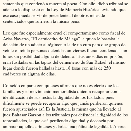
sentencia que condenó a muerte al poeta. Con ello, dicho tribunal se
atiene a lo dispuesto en la Ley de Memoria Histórica, evitando que
ese caso pueda servir de precedente al de otros miles de
sentenciados que sufrieron la misma pena.
Leo que fue especialmente cruel el comportamiento como fiscal de
Arias Navarro, “El carnicerito de Málaga”, a quien le bastaba la
delación de un adicto al régimen o la de un cura para que grupo de
veinte o treinta personas detenidas un viernes fueran condenadas un
lunes sin posibilidad alguna de defensa. Tras unos días en prisión,
eran fusiladas en las tapias del cementerio de San Rafael, el mismo
lugar donde fueron halladas hasta 18 fosas con más de 250
cadáveres en alguna de ellas.
Coincido en parte con quienes afirman que no es cierto que los
familiares y el movimiento memorialista quieran recuperar con la
identificación de sus restos la dignidad de los fusilados, pues
difícilmente se puede recuperar algo que jamás perdieron quienes
fueron ajusticiados así. Es la Justicia, la misma que ha llevado al
juez Baltasar Garzón a los tribunales por defender la dignidad de los
represaliados, la que está perdiendo dignidad y decencia por
amparar aquellos crímenes y darles una pátina de legalidad. Aparte