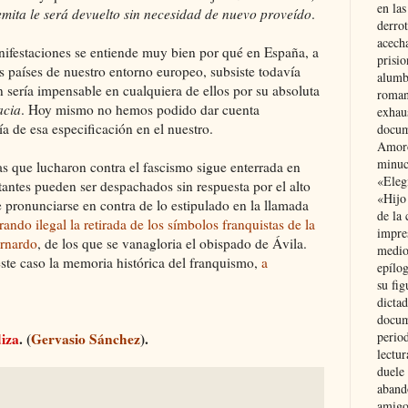
en las
emita le será devuelto sin necesidad de nuevo proveído
.
derro
acecha
ifestaciones se entiende muy bien por qué en España, a
prisi
os países de nuestro entorno europeo, subsiste todavía
alumb
sería impensable en cualquiera de ellos por su absoluta
roman
acia
. Hoy mismo no hemos podido dar cuenta
exhau
 de esa especificación en el nuestro.
docum
Amoró
minuci
s que lucharon contra el fascismo sigue enterrada en
«Eleg
antes pueden ser despachados sin respuesta por el alto
«Hijo
e pronunciarse en contra de lo estipulado en la llamada
de la 
rando ilegal la retirada de los símbolos franquistas de la
impre
ernardo
, de los que se vanagloria el obispado de Ávila.
medio
este caso la memoria histórica del franquismo,
a
epílo
su fig
dictad
docum
period
iza
. (
Gervasio Sánchez
).
lectur
duele 
aband
amigo