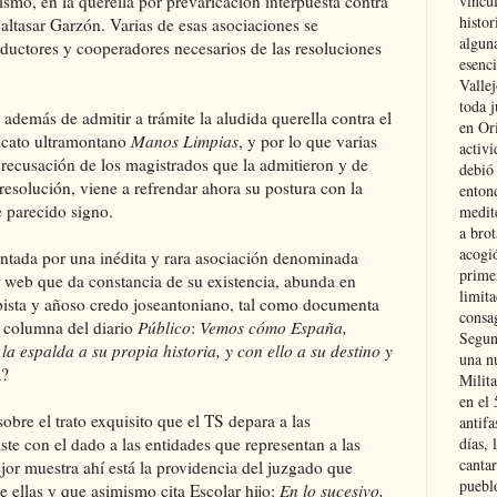
ismo, en la querella por prevaricación interpuesta contra
vincu
histor
altasar Garzón. Varias de esas asociaciones se
alguna
ductores y cooperadores necesarios de las resoluciones
esenc
Vallej
toda j
 además de admitir a trámite la aludida querella contra el
en Or
dicato ultramontano
Manos Limpias
, y por lo que varias
activi
 recusación de los magistrados que la admitieron y de
debió
esolución, viene a refrendar ahora su postura con la
entonc
 parecido signo.
medit
a brot
acogió
sentada por una inédita y rara asociación denominada
primer
a web que da constancia de su existencia, abunda en
limit
lpista y añoso credo joseantoniano, tal como documenta
consag
 columna del diario
Público
:
Vemos cómo España,
Segun
la espalda a su propia historia, y con ello a su destino y
una n
a?
Milit
en el
bre el trato exquisito que el TS depara a las
antifa
ste con el dado a las entidades que representan a las
días, 
cantar
jor muestra ahí está la providencia del juzgado que
pueblo
e ellas y que asimismo cita Escolar hijo:
En lo sucesivo,