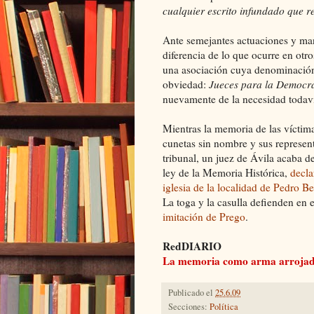
cualquier escrito infundado que r
Ante semejantes actuaciones y man
diferencia de lo que ocurre en otr
una asociación cuya denominación 
obviedad:
Jueces para la Democr
nuevamente de la necesidad todavía
Mientras la memoria de las víctima
cunetas sin nombre y sus represent
tribunal, un juez de Ávila acaba d
ley de la Memoria Histórica,
decla
iglesia de la localidad de Pedro B
La toga y la casulla defienden en 
imitación de Prego
.
RedDIARIO
La memoria como arma arrojad
Publicado el
25.6.09
Secciones:
Política