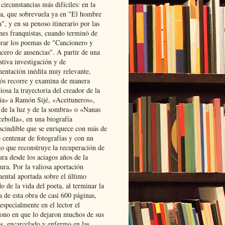
 circunstancias más difíciles: en la
ta, que sobrevuela ya en "El hombre
", y en su penoso itinerario por las
ones franquistas, cuando terminó de
rar los poemas de "Cancionero y
cero de ausencias". A partir de una
stiva investigación y de
entación inédita muy relevante,
s recorre y examina de manera
osa la trayectoria del creador de la
ía» a Ramón Sijé, «Aceituneros»,
 de la luz y de la sombra» o «Nanas
cebolla», en una biografía
scindible que se enriquece con más de
 centenar de fotografías y con un
go que reconstruye la recuperación de
ura desde los aciagos años de la
ura. Por la valiosa aportación
ental aportada sobre el último
o de la vida del poeta, al terminar la
a de esta obra de casi 600 páginas,
especialmente en el lector el
ono en que lo dejaron muchos de sus
s, encarcelado y enfermo en las