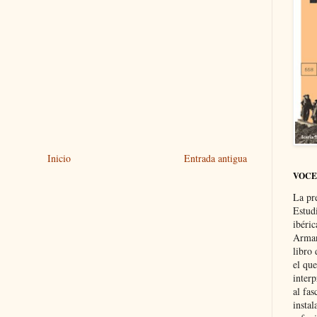
Inicio
Entrada antigua
VOCE
La pr
Estud
ibéri
Arman
libro
el qu
interp
al fas
instal