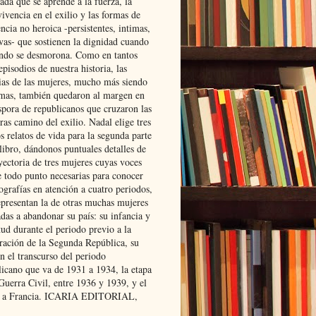
ada que se aprende a la fuerza, la
ivencia en el exilio y las formas de
encia no heroica -persistentes, intimas,
ivas- que sostienen la dignidad cuando
ndo se desmorona. Como en tantos
episodios de nuestra historia, las
rias de las mujeres, mucho más siendo
mas, también quedaron al margen en
spora de republicanos que cruzaron las
ras camino del exilio. Nadal elige tres
s relatos de vida para la segunda parte
libro, dándonos puntuales detalles de
yectoria de tres mujeres cuyas voces
e todo punto necesarias para conocer
ografías en atención a cuatro periodos,
epresentan la de otras muchas mujeres
das a abandonar su país: su infancia y
ud durante el periodo previo a la
uración de la Segunda República, su
n el transcurso del periodo
licano que va de 1931 a 1934, la etapa
Guerra Civil, entre 1936 y 1939, y el
 a Francia. ICARIA EDITORIAL,