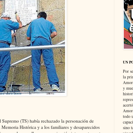
UN P
Por s
la pri
Amoró
y muer
histo
repre
acertó
Amoró
todo u
l Supremo (TS) había rechazado la personación de
capaci
a Memoria Histórica y a los familiares y desaparecidos
sino t