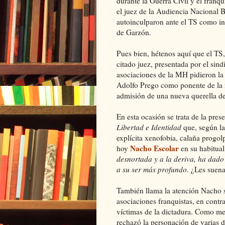
durante la Guerra Civil y el franqu
el juez de la Audiencia Nacional B
autoinculparon ante el TS como in
de Garzón.
Pues bien, hétenos aquí que el TS,
citado juez, presentada por el sin
asociaciones de la MH pidieron la
Adolfo Prego como ponente de la r
admisión de una nueva querella de
En esta ocasión se trata de la pre
Libertad e Identidad
que, según l
explícita xenofobia, calaña progo
Nacho Escolar
hoy
en su habitual
desnortada y a la deriva, ha dado 
a su ser más profundo.
¿Les suen
También llama la atención Nacho so
asociaciones franquistas, en contra
víctimas de la dictadura. Como me
rechazó la personación de varias d