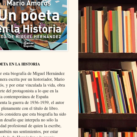
OETA EN LA HISTORIA
er esta biografía de Miguel Hernández
mera escrita por un historiador, Mario
s, y por estar vinculada la vida, obra
te del protagonista a lo que en la
ria contemporánea de España
senta la guerra de 1936-1939, el autor
 plenamente con el título de libro.
s considera que esta biografía ha sido
n desafío que interpela no sólo la
dad profesional de quien la escribe,
ambién sus sentimientos, por estar