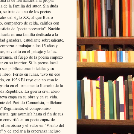
lada la de Hernández a la propia
ia de la familia del autor. Sin duda
, se trata de uno de los poetas
iales del siglo XX, al que Buero
o, compañero de celda, califica con
usticia de "poeta necesario". Nacido
ihuela en una familia dedicada a la
dad ganadera, estudiante sobresaliente,
 empezar a trabajar a los 15 años y
es, envuelto en el paisaje y la luz
erránea, el fuego de la poesía empezó
ar en su interior. Si la prensa local
 sus publicaciones iniciales y su
 libro, Perito en lunas, tuvo un eco
ado, en 1936 El rayo que no cesa lo
raría en el firmamento literario de la
da República. La guerra civil abrió
ueva etapa en su obra y en su vida.
ante del Partido Comunista, miliciano
 5º Regimiento, el compromiso
scista, que asumiría hasta el fin de sus
lo convirtió en un poeta capaz de
 el heroísmo y el valor en "Viento del
" y de apelar a la esperanza incluso