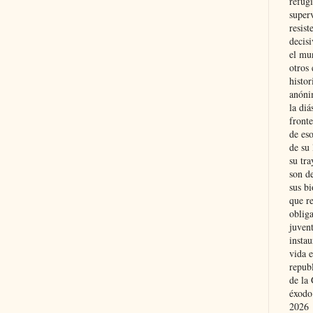
refugi
superv
resist
decis
el mu
otros 
histo
anóni
la diá
fronte
de eso
de su 
su tra
son d
sus bi
que r
obliga
juvent
insta
vida e
repub
de la 
éxodo
2026