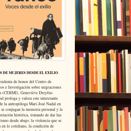
S DE MUJERES DESDE EL EXILIO
esidenta de honor del Centro de
ios e Investigación sobre migraciones
ca (CERMI), Geneviève Dreyfus-
d prologa y valora este interesante
 de la antropóloga Mari-José Nadal en
e se conjugan la memoria personal y la
retación histórica, tratando de dar luz
cismo desde abajo: la violencia que se
a en lo cotidiano, la condición de