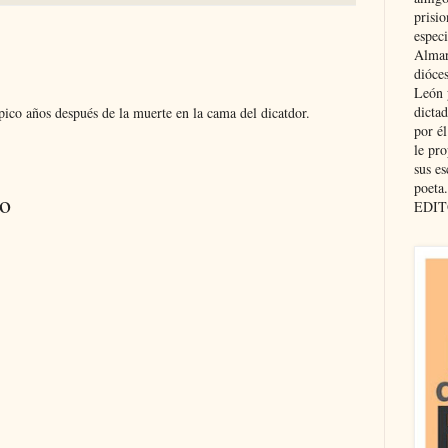
prisio
especi
Almar
dióce
León 
dicta
pico años después de la muerte en la cama del dicatdor.
por é
le pro
sus es
poeta.
io
EDIT