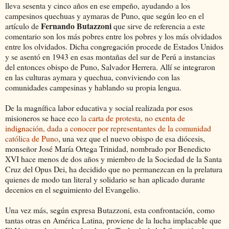
lleva sesenta y cinco años en ese empeño, ayudando a los
campesinos quechuas y aymaras de Puno, que según leo en el
Fernando Butazzoni
artículo de
que sirve de referencia a este
comentario son los más pobres entre los pobres y los más olvidados
entre los olvidados. Dicha congregación procede de Estados Unidos
y se asentó en 1943 en esas montañas del sur de Perú a instancias
del entonces obispo de Puno, Salvador Herrera. Allí se integraron
en las culturas aymara y quechua, conviviendo con las
comunidades campesinas y hablando su propia lengua.
De la magnífica labor educativa y social realizada por esos
misioneros se hace eco
la carta de protesta, no exenta de
indignación, dada a conocer por representantes de la comunidad
católica de Puno
, una vez que el nuevo obispo de esa diócesis,
monseñor José María Ortega Trinidad, nombrado por Benedicto
XVI hace menos de dos años y miembro de la Sociedad de la Santa
Cruz del Opus Dei, ha decidido que no permanezcan en la prelatura
quienes de modo tan literal y solidario se han aplicado durante
decenios en el seguimiento del Evangelio.
Una vez más, según expresa Butazzoni, esta confrontación, como
tantas otras en América Latina, proviene de la lucha implacable que