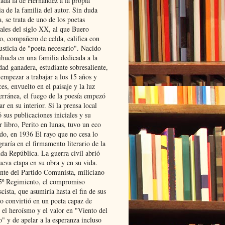
lada la de Hernández a la propia
ia de la familia del autor. Sin duda
, se trata de uno de los poetas
iales del siglo XX, al que Buero
o, compañero de celda, califica con
usticia de "poeta necesario". Nacido
ihuela en una familia dedicada a la
dad ganadera, estudiante sobresaliente,
 empezar a trabajar a los 15 años y
es, envuelto en el paisaje y la luz
erránea, el fuego de la poesía empezó
ar en su interior. Si la prensa local
 sus publicaciones iniciales y su
 libro, Perito en lunas, tuvo un eco
ado, en 1936 El rayo que no cesa lo
raría en el firmamento literario de la
da República. La guerra civil abrió
ueva etapa en su obra y en su vida.
ante del Partido Comunista, miliciano
 5º Regimiento, el compromiso
scista, que asumiría hasta el fin de sus
lo convirtió en un poeta capaz de
 el heroísmo y el valor en "Viento del
" y de apelar a la esperanza incluso