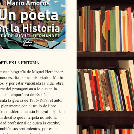
OETA EN LA HISTORIA
er esta biografía de Miguel Hernández
mera escrita por un historiador, Mario
s, y por estar vinculada la vida, obra
te del protagonista a lo que en la
ria contemporánea de España
senta la guerra de 1936-1939, el autor
 plenamente con el título de libro.
s considera que esta biografía ha sido
n desafío que interpela no sólo la
dad profesional de quien la escribe,
ambién sus sentimientos, por estar