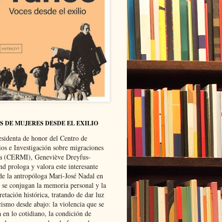
S DE MUJERES DESDE EL EXILIO
esidenta de honor del Centro de
ios e Investigación sobre migraciones
ca (CERMI), Geneviève Dreyfus-
d prologa y valora este interesante
 de la antropóloga Mari-José Nadal en
e se conjugan la memoria personal y la
retación histórica, tratando de dar luz
cismo desde abajo: la violencia que se
a en lo cotidiano, la condición de