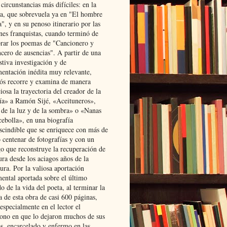
 circunstancias más difíciles: en la
ta, que sobrevuela ya en "El hombre
", y en su penoso itinerario por las
ones franquistas, cuando terminó de
rar los poemas de "Cancionero y
cero de ausencias". A partir de una
stiva investigación y de
entación inédita muy relevante,
s recorre y examina de manera
osa la trayectoria del creador de la
ía» a Ramón Sijé, «Aceituneros»,
 de la luz y de la sombra» o «Nanas
cebolla», en una biografía
scindible que se enriquece con más de
 centenar de fotografías y con un
go que reconstruye la recuperación de
ura desde los aciagos años de la
ura. Por la valiosa aportación
ental aportada sobre el último
o de la vida del poeta, al terminar la
a de esta obra de casi 600 páginas,
especialmente en el lector el
ono en que lo dejaron muchos de sus
s, encarcelado y enfermo en las