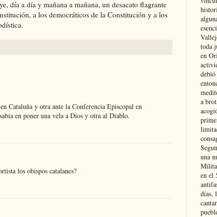
vincu
uye, día a día y mañana a mañana, un desacato flagrante
histor
institución, a los democráticos de la Constitución y a los
alguna
dística.
esenc
Vallej
toda j
en Or
activi
debió
entonc
medit
a brot
 en Cataluña y otra ante la Conferencia Episcopal en
acogió
 sabia en poner una vela a Dios y otra al Diablo.
primer
limit
consag
Segun
una n
Milit
rtista los obispos catalanes?
en el
antifa
días, 
cantar
pueblo