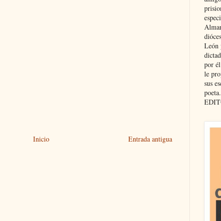
prisio
especi
Almar
dióce
León 
dicta
por é
le pro
sus es
poeta.
EDIT
Inicio
Entrada antigua