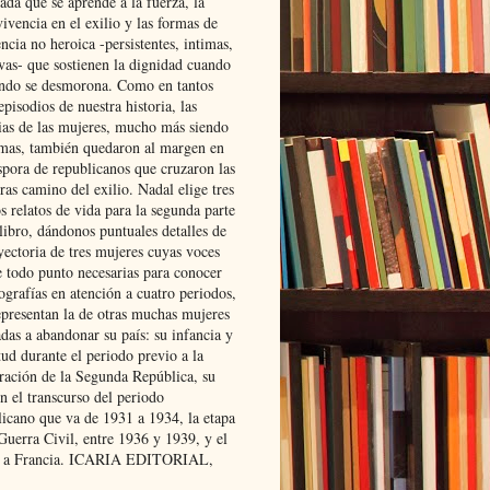
ada que se aprende a la fuerza, la
ivencia en el exilio y las formas de
encia no heroica -persistentes, intimas,
ivas- que sostienen la dignidad cuando
ndo se desmorona. Como en tantos
episodios de nuestra historia, las
rias de las mujeres, mucho más siendo
mas, también quedaron al margen en
spora de republicanos que cruzaron las
ras camino del exilio. Nadal elige tres
s relatos de vida para la segunda parte
libro, dándonos puntuales detalles de
yectoria de tres mujeres cuyas voces
e todo punto necesarias para conocer
ografías en atención a cuatro periodos,
epresentan la de otras muchas mujeres
das a abandonar su país: su infancia y
ud durante el periodo previo a la
uración de la Segunda República, su
n el transcurso del periodo
licano que va de 1931 a 1934, la etapa
Guerra Civil, entre 1936 y 1939, y el
 a Francia. ICARIA EDITORIAL,