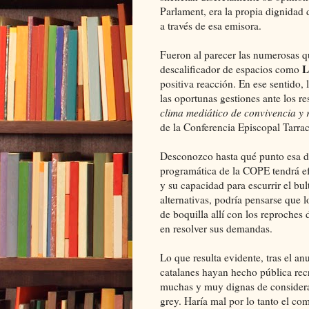
Parlament, era la propia dignidad d
a través de esa emisora.
Fueron al parecer las numerosas qu
L
descalificador de espacios como
positiva reacción. En ese sentido,
las oportunas gestiones ante los r
clima mediático de convivencia y 
de la Conferencia Episcopal Tarra
Desconozco hasta qué punto esa decl
programática de la COPE tendrá efe
y su capacidad para escurrir el b
alternativas, podría pensarse que 
de boquilla allí con los reproches
en resolver sus demandas.
Lo que resulta evidente, tras el a
catalanes hayan hecho pública recr
muchas y muy dignas de considera
grey. Haría mal por lo tanto el co