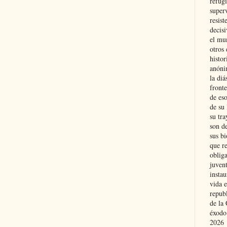
refugi
superv
resist
decis
el mu
otros 
histo
anóni
la diá
fronte
de eso
de su 
su tra
son d
sus bi
que r
obliga
juvent
insta
vida e
repub
de la 
éxodo
2026