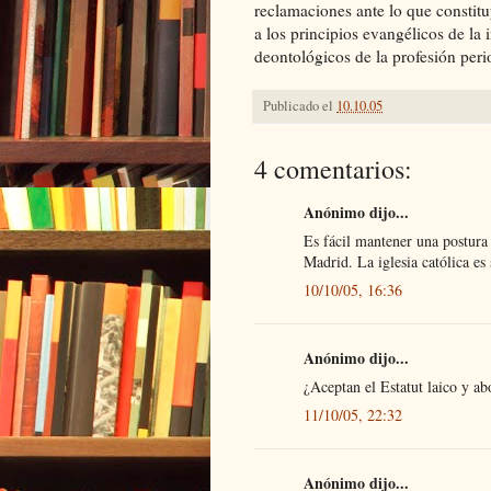
reclamaciones ante lo que constit
a los principios evangélicos de la 
deontológicos de la profesión perio
Publicado el
10.10.05
4 comentarios:
Anónimo dijo...
Es fácil mantener una postura
Madrid. La iglesia católica es
10/10/05, 16:36
Anónimo dijo...
¿Aceptan el Estatut laico y abo
11/10/05, 22:32
Anónimo dijo...