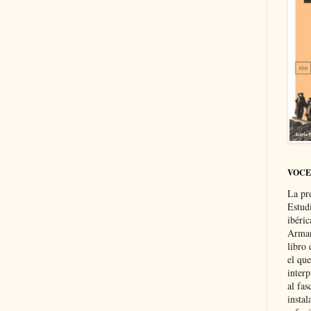
VOCE
La pr
Estud
ibéri
Arman
libro
el qu
interp
al fas
instal