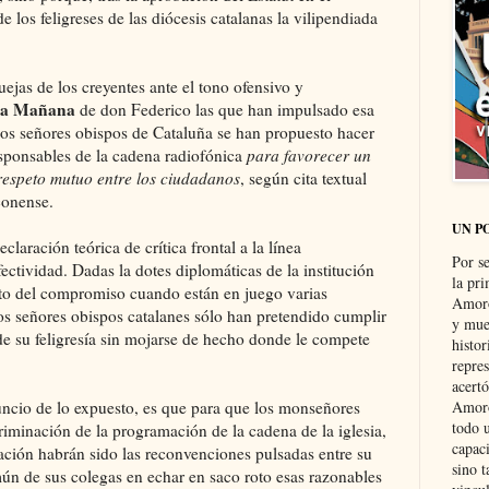
e los feligreses de las diócesis catalanas la vilipendiada
ejas de los creyentes ante el tono ofensivo y
a Mañana
de don Federico las que han impulsado esa
 los señores obispos de Cataluña se han propuesto hacer
esponsables de la cadena radiofónica
para favorecer un
respeto mutuo entre los ciudadanos
, según cita textual
conense.
UN P
aración teórica de crítica frontal a la línea
Por s
ctividad. Dadas la dotes diplomáticas de la institución
la pri
ulto del compromiso cuando están en juego varias
Amoró
los señores obispos catalanes sólo han pretendido cumplir
y muer
 de su feligresía sin mojarse de hecho donde le compete
histo
repre
acertó
nuncio de lo expuesto, es que para que los monseñores
Amoró
todo u
iminación de la programación de la cadena de la iglesia,
capaci
ción habrán sido las reconvenciones pulsadas entre su
sino t
mún de sus colegas en echar en saco roto esas razonables