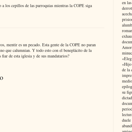
en las
 a los cepillos de las parroquias mientras la COPE siga
derro
acecha
prisi
alumb
roman
exhau
docum
icos, mentir es un pecado. Esta gente de la COPE no paran
Amoró
ino que calumnian. Y todo esto con el beneplácito de la
minuci
 fiar de esta iglesia y de sus mandatarios?
«Eleg
«Hijo
de la 
io
impre
medio
epílo
su fig
dictad
docum
period
lectur
duele 
aband
amigo