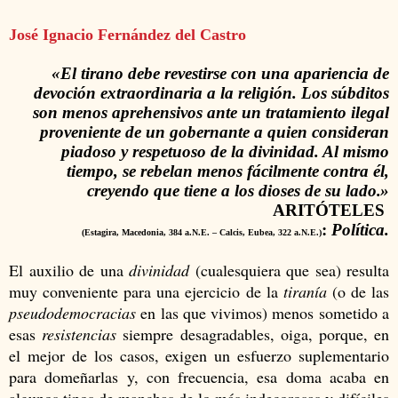
José Ignacio Fernández del Castro
«El tirano debe revestirse con una apariencia de
devoción extraordinaria a la religión. Los súbditos
son menos aprehensivos ante un tratamiento ilegal
proveniente de un gobernante a quien consideran
piadoso y respetuoso de la divinidad. Al mismo
tiempo, se rebelan menos fácilmente contra él,
creyendo que tiene a los dioses de su lado
.
»
ARITÓTELES
:
Política.
(Estagira, Macedonia, 384 a.N.E. – Calcis, Eubea, 322 a.N.E.)
E
l auxilio de una
divinidad
(cualesquiera que sea) resulta
muy conveniente para una ejercicio de la
tiranía
(o de las
pseudodemocracias
en las que vivimos) menos sometido a
esas
resistencias
siempre desagradables, oiga, porque, en
el mejor de los casos, exigen un esfuerzo suplementario
para domeñarlas y, con frecuencia, esa doma acaba en