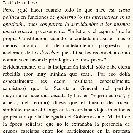
“está de su lado”.
Pero, ¿qué hacer cuando todo lo que hace esa
casta
política
en funciones de
gobierno
(o sus
alternativas en la
oposición
, pues
comparten la servidumbre a los mismos
amos
) socava, precisamente, “la letra y el espíritu” de la
propia Constitución, cuando la ciudadanía asiste, más o
menos atónita, al desmantelamiento progresivo y
acelerado de los
derechos
que allí se les reconocían como
comunes en favor de privilegios de unos pocos?.
Evidentemente, tras la indignación inicial, sólo cabe cierta
rebeldía (por muy mínima que sea)... Por eso dolía
especialmente (es decir, resultaba especialmente
sarcástico) que la Secretaria General del partido
mayoritario hace una década (y hoy en “espera activa”, y
áspera, del retorno) dijese que el intento de rodear
simbólicamente el Congreso le recordaba viejas intentonas
golpistas o que la Delegada del Gobierno en el Madrid de
la época señalase que no le extrañaba la presencia de
grupos fascistas entre los participantes en la protesta