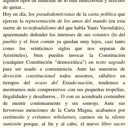
algunos tipos de manchas de lo más indecorosas y difíciles
de quitar...
Hoy en día, los
pseudodemócratas
de la
casta política
que
ejercen la
representación de los amos del mundo
(en esta
suerte de
tecnofeudalismo
del que habla Yanis Varoufakis),
aparentando defender los intereses de sus
votantes
(lo del
pueblo
y el
bien común
ya quedan muy lejos, casi tanto
como los veinticinco siglos que nos separan de
Aristóteles), bien pueden invocar la Constitución
(cualquier Constitución “democrática”) en
texto sagrado
para ser usado a conveniencia. Ante las muestras de
devoción constitucional
todos nosotros,
súbditos
en
tiempos del
ocaso del Estado-nación
, tendemos a
mostrarnos más comprensivos con sus pequeñas tropelías,
ilegalidades y desafueros... O con su acendrada costumbre
de mentir continuamente y sin sonrojo. Ante sus
fervorosas menciones de la Carta Magna, acabamos por
creérnoslo y
evitamos rebelarnos
, caemos en la
silente
sumisión
porque, al fin y al cabo, el nuevo
libro sacro