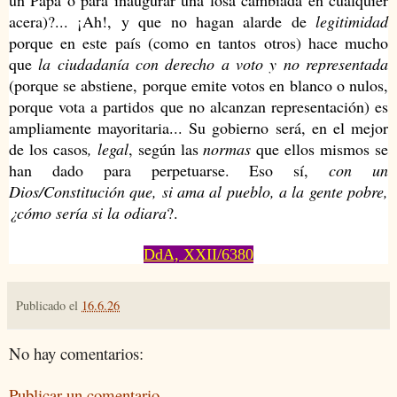
un Papa o para inaugurar una losa cambiada en cualquier
acera)?... ¡Ah!, y que no hagan alarde de
legitimidad
porque en este país (como en tantos otros) hace mucho
que
la ciudadanía con derecho a voto y no representada
(porque se abstiene, porque emite votos en blanco o nulos,
porque vota a partidos que no alcanzan representación) es
ampliamente mayoritaria... Su gobierno será, en el mejor
de los casos
, legal
, según las
normas
que ellos mismos se
han dado para perpetuarse. Eso sí,
con un
Dios/Constitución que, si ama al pueblo, a la gente pobre,
¿cómo sería si la odiara
?.
DdA, XXII/6380
Publicado el
16.6.26
No hay comentarios:
Publicar un comentario